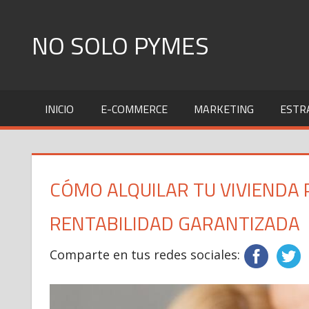
Skip
to
NO SOLO PYMES
content
Todo
lo
INICIO
E-COMMERCE
MARKETING
ESTR
que
una
Pyme
necesita
CÓMO ALQUILAR TU VIVIENDA
saber
RENTABILIDAD GARANTIZADA
Comparte en tus redes sociales: