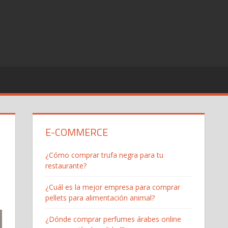
E-COMMERCE
¿Cómo comprar trufa negra para tu
restaurante?
¿Cuál es la mejor empresa para comprar
pellets para alimentación animal?
¿Dónde comprar perfumes árabes online