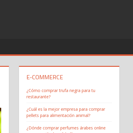
E-COMMERCE
¿Cómo comprar trufa negra para tu
restaurante?
¿Cuál es la mejor empresa para comprar
pellets para alimentación animal?
¿Dónde comprar perfumes árabes online