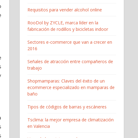
o
Requisitos para vender alcohol online
e
RooDol by ZYCLE, marca líder en la
fabricación de rodillos y bicicletas indoor
Sectores e-commerce que van a crecer en
2016
e
Señales de atracción entre compañeros de
s
trabajo
y
Shopmamparas: Claves del éxito de un
ecommerce especializado en mamparas de
baño
Tipos de códigos de barras y escáneres
a
Tsclima: la mejor empresa de climatización
s
en Valencia
s