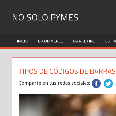
Skip
to
NO SOLO PYMES
content
Todo
lo
INICIO
E-COMMERCE
MARKETING
ESTR
que
una
Pyme
necesita
TIPOS DE CÓDIGOS DE BARRAS
saber
Comparte en tus redes sociales: