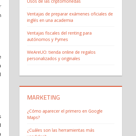
Usos de las criptomonedas
r
Ventajas de preparar exámenes oficiales de
n
inglés en una academia
Ventajas fiscales del renting para
autónomos y Pymes
WeAreUO: tienda online de regalos
e
personalizados y originales
a
l
MARKETING
¿Cómo aparecer el primero en Google
s
Maps?
d
¿Cuáles son las herramientas más
a