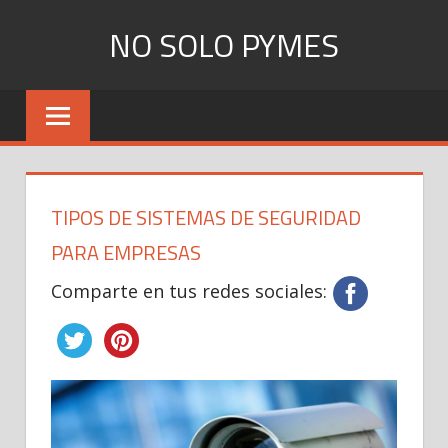
Skip
NO SOLO PYMES
to
content
Todo
lo
que
una
Pyme
TIPOS DE SISTEMAS DE SEGURIDAD
necesita
saber
PARA EMPRESAS
Comparte en tus redes sociales: