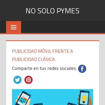
Skip
NO SOLO PYMES
to
content
Todo
lo
que
una
Pyme
PUBLICIDAD MÓVIL FRENTE A
necesita
saber
PUBLICIDAD CLÁSICA
Comparte en tus redes sociales: