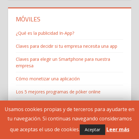
MÓVILES
¿Qué es la publicidad In-App?
Claves para decidir si tu empresa necesita una app
Claves para elegir un Smartphone para nuestra
empresa
Cómo monetizar una aplicación
Los 5 mejores programas de póker online
Presupuesto de desarrollar una app para una PYME
Usamos cookies propias y de terceros para ayudarte en
Publicidad móvil frente a publicidad clásica
tu navegación. Si continuas navegando consideramos
que aceptas el uso de cookies.
Leer más
Aceptar