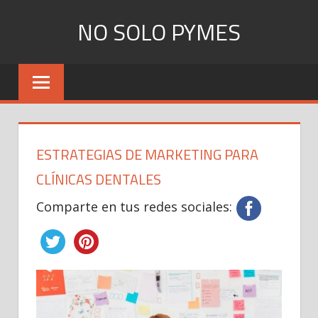
Skip
NO SOLO PYMES
to
content
Todo
lo
que
una
Pyme
ESTRATEGIAS DE MARKETING PARA
necesita
saber
CLÍNICAS DENTALES
Comparte en tus redes sociales: