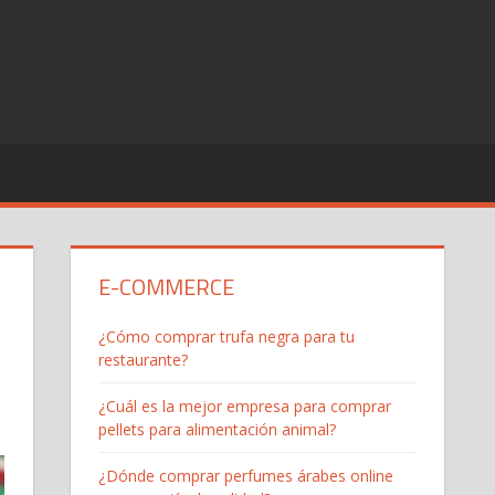
E-COMMERCE
¿Cómo comprar trufa negra para tu
restaurante?
¿Cuál es la mejor empresa para comprar
pellets para alimentación animal?
¿Dónde comprar perfumes árabes online