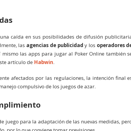
idas
una caída en sus posibilidades de difusión publicitari
lmente, las
agencias de publicidad
y los
operadores d
sí mismo las apps para jugar al Poker Online también s
ste artículo de
Habwin
.
afectados por las regulaciones, la intención final e
l manejo compulsivo de los juegos de azar.
mplimiento
de juego para la adaptación de las nuevas medidas, per
o, por lo que conviene tomar previsiones.