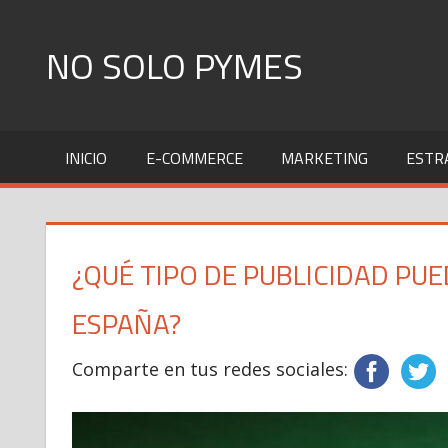
Skip
to
NO SOLO PYMES
content
Todo
lo
INICIO
E-COMMERCE
MARKETING
ESTR
que
una
Pyme
necesita
¿QUÉ TIPO DE PUBLICIDAD PU
saber
ESPAÑA?
Comparte en tus redes sociales: