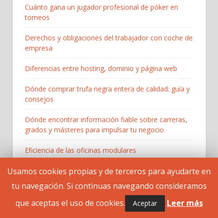
Cuánto gana un jugador profesional de póker en
torneos
Derechos y obligaciones del trabajador con coche de
empresa
Diferencias entre hosting, dominio y página web
Dónde comprar trufa negra entera de calidad: guía y
consejos
Dónde encontrar información fiable sobre carreras,
grados y másteres para impulsar tu negocio
Eficiencia de las oficinas modulares
Usamos cookies propias y de terceros para ayudarte en
Eholo: plataforma de referencia para la gestión de
centros de psicología
tu navegación. Si continuas navegando consideramos
que aceptas el uso de cookies.
Leer más
Aceptar