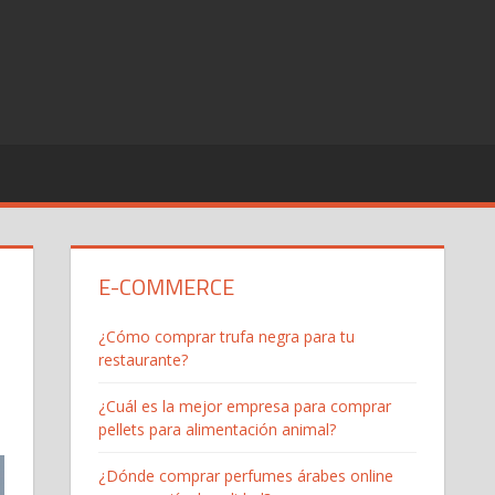
E-COMMERCE
¿Cómo comprar trufa negra para tu
restaurante?
¿Cuál es la mejor empresa para comprar
pellets para alimentación animal?
¿Dónde comprar perfumes árabes online