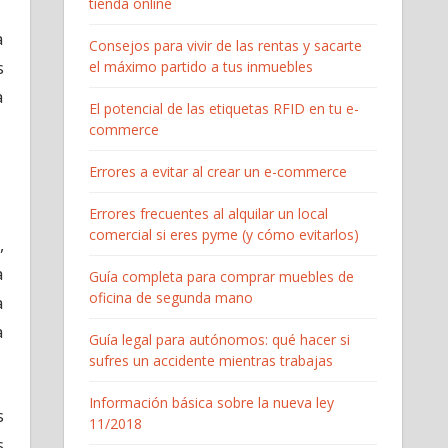
tienda online
a
Consejos para vivir de las rentas y sacarte
s
el máximo partido a tus inmuebles
a
El potencial de las etiquetas RFID en tu e-
commerce
Errores a evitar al crear un e-commerce
Errores frecuentes al alquilar un local
comercial si eres pyme (y cómo evitarlos)
,
a
Guía completa para comprar muebles de
oficina de segunda mano
a
a
Guía legal para autónomos: qué hacer si
sufres un accidente mientras trabajas
Información básica sobre la nueva ley
s
11/2018
s