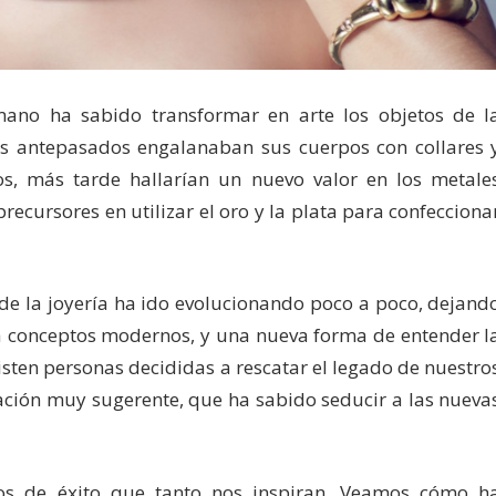
ano ha sabido transformar en arte los objetos de l
tros antepasados engalanaban sus cuerpos con collares 
s, más tarde hallarían un nuevo valor en los metale
recursores en utilizar el oro y la plata para confecciona
 de la joyería ha ido evolucionando poco a poco, dejand
 a conceptos modernos, y una nueva forma de entender l
xisten personas decididas a rescatar el legado de nuestro
ción muy sugerente, que ha sabido seducir a las nueva
los de éxito que tanto nos inspiran. Veamos cómo h