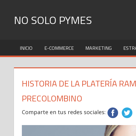
Skip
to
NO SOLO PYMES
content
Todo
lo
INICIO
E-COMMERCE
MARKETING
ESTR
que
una
Pyme
necesita
HISTORIA DE LA PLATERÍA RAM
saber
PRECOLOMBINO
Comparte en tus redes sociales: