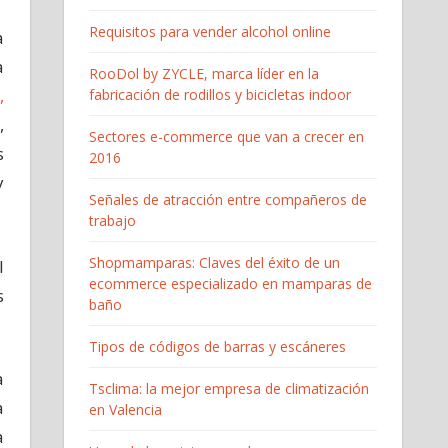
Requisitos para vender alcohol online
a
a
RooDol by ZYCLE, marca líder en la
,
fabricación de rodillos y bicicletas indoor
,
Sectores e-commerce que van a crecer en
s
2016
y
Señales de atracción entre compañeros de
trabajo
Shopmamparas: Claves del éxito de un
l
ecommerce especializado en mamparas de
s
baño
Tipos de códigos de barras y escáneres
a
Tsclima: la mejor empresa de climatización
a
en Valencia
a