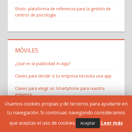
Eholo: plataforma de referencia para la gestión de
centros de psicología
MÓVILES
¿Qué es la publicidad In-App?
Claves para decidir si tu empresa necesita una app
Claves para elegir un Smartphone para nuestra
empresa
Usamos cookies propias y de terceros para ayudarte en
Cómo monetizar una aplicación
tu navegación. Si continuas navegando consideramos
Los 5 mejores programas de póker online
que aceptas el uso de cookies.
Leer más
Aceptar
Presupuesto de desarrollar una app para una PYME