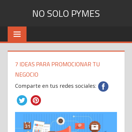
Skip
NO SOLO PYMES
to
content
Todo
lo
que
una
Pyme
7 IDEAS PARA PROMOCIONAR TU
necesita
saber
NEGOCIO
Comparte en tus redes sociales: