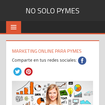
Skip
NO SOLO PYMES
to
content
Todo
lo
que
una
Pyme
MARKETING ONLINE PARA PYMES
necesita
saber
Comparte en tus redes sociales: