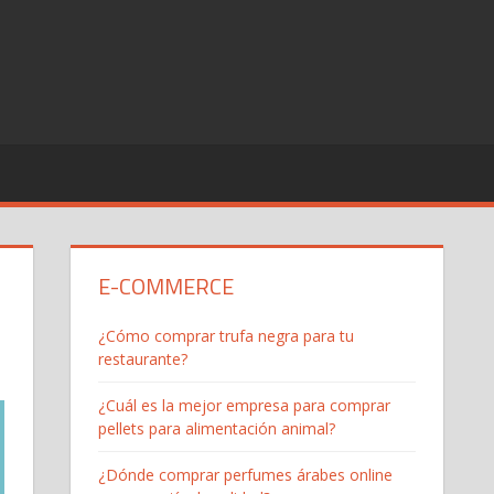
E-COMMERCE
¿Cómo comprar trufa negra para tu
restaurante?
¿Cuál es la mejor empresa para comprar
pellets para alimentación animal?
¿Dónde comprar perfumes árabes online