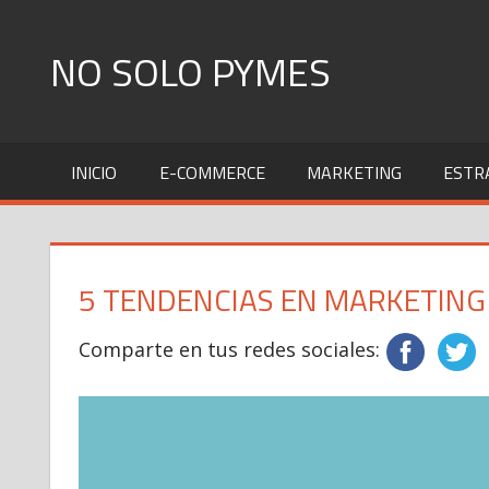
Skip
to
NO SOLO PYMES
content
Todo
lo
INICIO
E-COMMERCE
MARKETING
ESTR
que
una
Pyme
necesita
5 TENDENCIAS EN MARKETING
saber
Comparte en tus redes sociales: