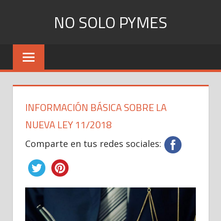
Skip
NO SOLO PYMES
to
content
Todo
lo
que
una
Pyme
INFORMACIÓN BÁSICA SOBRE LA
necesita
saber
NUEVA LEY 11/2018
Comparte en tus redes sociales: