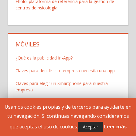
Eholo: plataforma de referencia para la gestión de
centros de psicología
MÓVILES
¿Qué es la publicidad In-App?
Claves para decidir si tu empresa necesita una app
Claves para elegir un Smartphone para nuestra
empresa
Cómo monetizar una aplicación
Usamos cookies propias y de terceros para ayudarte en
Los 5 mejores programas de póker online
tu navegación. Si continuas navegando consideramos
que aceptas el uso de cookies.
Leer más
Aceptar
Presupuesto de desarrollar una app para una PYME