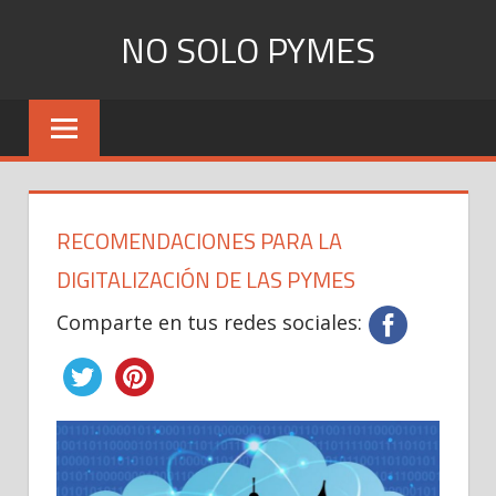
Skip
NO SOLO PYMES
to
content
Todo
lo
que
una
Pyme
RECOMENDACIONES PARA LA
necesita
saber
DIGITALIZACIÓN DE LAS PYMES
Comparte en tus redes sociales: