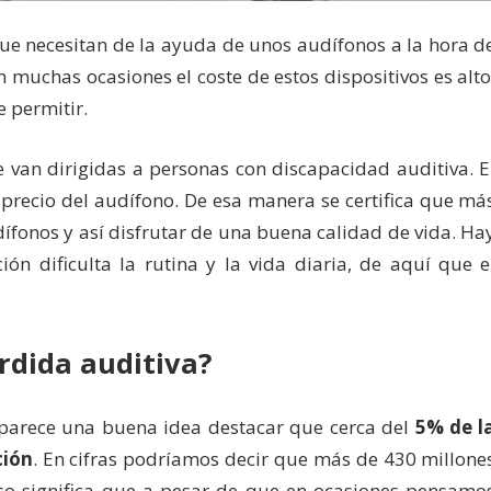
ue necesitan de la ayuda de unos audífonos a la hora d
 muchas ocasiones el coste de estos dispositivos es alto
e permitir.
 van dirigidas a personas con discapacidad auditiva. E
l precio del audífono. De esa manera se certifica que má
ífonos y así disfrutar de una buena calidad de vida. Ha
ón dificulta la rutina y la vida diaria, de aquí que e
rdida auditiva?
 parece una buena idea destacar que cerca del
5% de l
ción
. En cifras podríamos decir que más de 430 millone
so significa que a pesar de que en ocasiones pensamo