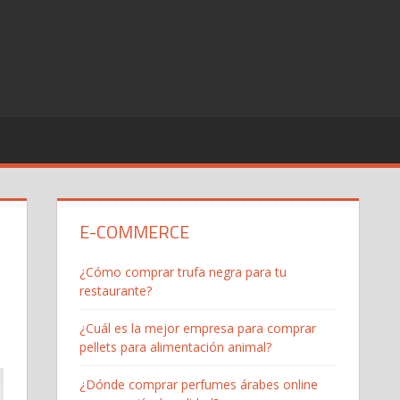
E-COMMERCE
¿Cómo comprar trufa negra para tu
restaurante?
¿Cuál es la mejor empresa para comprar
pellets para alimentación animal?
¿Dónde comprar perfumes árabes online