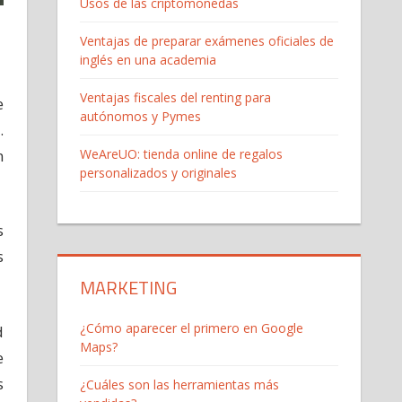
Usos de las criptomonedas
Ventajas de preparar exámenes oficiales de
inglés en una academia
Ventajas fiscales del renting para
e
autónomos y Pymes
.
n
WeAreUO: tienda online de regalos
personalizados y originales
s
s
MARKETING
¿Cómo aparecer el primero en Google
d
Maps?
e
s
¿Cuáles son las herramientas más