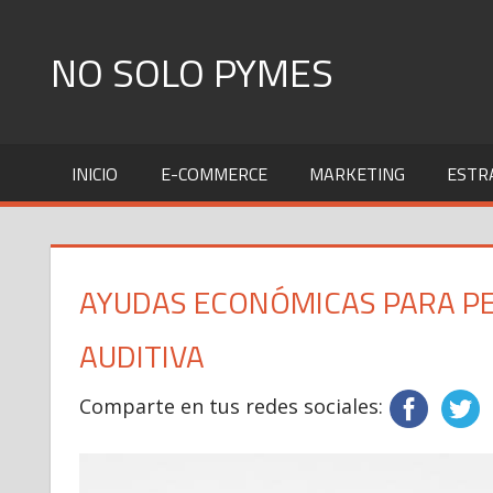
Skip
to
NO SOLO PYMES
content
Todo
lo
INICIO
E-COMMERCE
MARKETING
ESTR
que
una
Pyme
necesita
AYUDAS ECONÓMICAS PARA P
saber
AUDITIVA
Comparte en tus redes sociales: