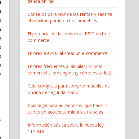
tienda online
n
s
Consejos para vivir de las rentas y sacarte
s
el máximo partido a tus inmuebles
a
El potencial de las etiquetas RFID en tu e-
e
commerce
s
Errores a evitar al crear un e-commerce
s
e
Errores frecuentes al alquilar un local
comercial si eres pyme (y cómo evitarlos)
y
Guía completa para comprar muebles de
oficina de segunda mano
Guía legal para autónomos: qué hacer si
sufres un accidente mientras trabajas
e
Información básica sobre la nueva ley
.
11/2018
s