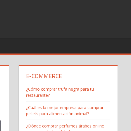
E-COMMERCE
¿Cómo comprar trufa negra para tu
restaurante?
¿Cuál es la mejor empresa para comprar
pellets para alimentación animal?
¿Dónde comprar perfumes árabes online