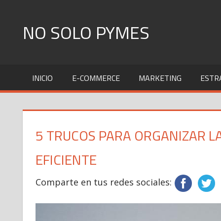
Skip
to
NO SOLO PYMES
content
Todo
lo
INICIO
E-COMMERCE
MARKETING
ESTR
que
una
Pyme
necesita
5 TRUCOS PARA ORGANIZAR L
saber
EFICIENTE
Comparte en tus redes sociales: