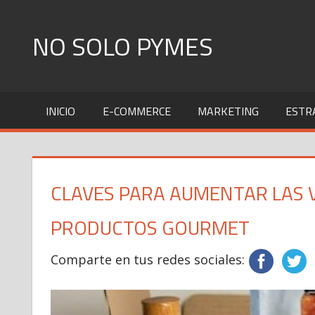
Skip
to
NO SOLO PYMES
content
Todo
lo
INICIO
E-COMMERCE
MARKETING
ESTR
que
una
Pyme
necesita
CLAVES PARA AUMENTAR LAS 
saber
PRODUCTOS GOURMET
Comparte en tus redes sociales: