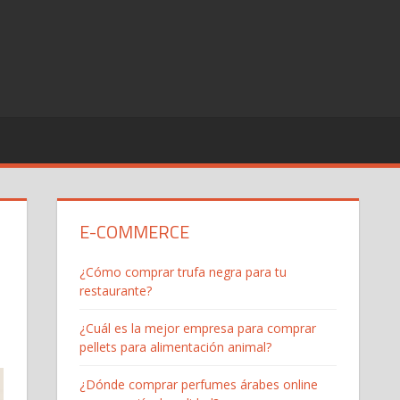
E-COMMERCE
¿Cómo comprar trufa negra para tu
restaurante?
¿Cuál es la mejor empresa para comprar
pellets para alimentación animal?
¿Dónde comprar perfumes árabes online