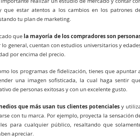
 importante realizar un estudio de mercado y contar co
y que estar atentos a los cambios en los patrones d
ustando tu plan de marketing.
dicado que
la mayoría de los compradores son persona
r lo general, cuentan con estudios universitarios y edade
idad por encima del precio.
 como los programas de fidelización, tienes que apuntar 
ender una imagen sofisticada, la cual haga sentir qu
tivo de personas exitosas y con un excelente gusto.
medios que más usan tus clientes potenciales
y utiliz
carse con tu marca. Por ejemplo, proyecta la sensación d
les para cualquier público, resaltando que solament
aben apreciar.