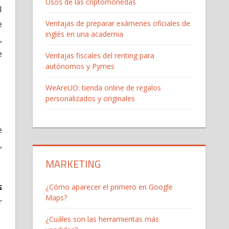
Usos de las criptomonedas
l
e
Ventajas de preparar exámenes oficiales de
inglés en una academia
s
,
e
Ventajas fiscales del renting para
autónomos y Pymes
WeAreUO: tienda online de regalos
personalizados y originales
e
,
MARKETING
s
¿Cómo aparecer el primero en Google
Maps?
r
¿Cuáles son las herramientas más