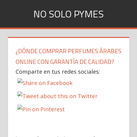
Skip
NO SOLO PYMES
to
content
Todo
lo
que
¿DÓNDE COMPRAR PERFUMES ÁRABES
una
Pyme
ONLINE CON GARANTÍA DE CALIDAD?
necesita
Comparte en tus redes sociales:
saber