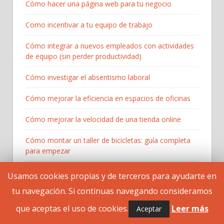
Cómo hacer una página web para tu negocio
Como incentivar a tu equipo de trabajo
Cómo integrar a nuevos empleados con actividades
de equipo (sin perder productividad)
Cómo investigar el absentismo laboral
Cómo mejorar la eficiencia en espacios de oficinas
Cómo mejorar la velocidad de una tienda online
Cómo montar un taller de bicicletas: guía completa
para empezar​
Cómo motivar a un trabajador desmotivado
Usamos cookies propias y de terceros para ayudarte en
tu navegación. Si continuas navegando consideramos
Cómo organizar una mudanza de oficina
que aceptas el uso de cookies.
Leer más
Aceptar
Cómo puede beneficiar el outdoor training a tu