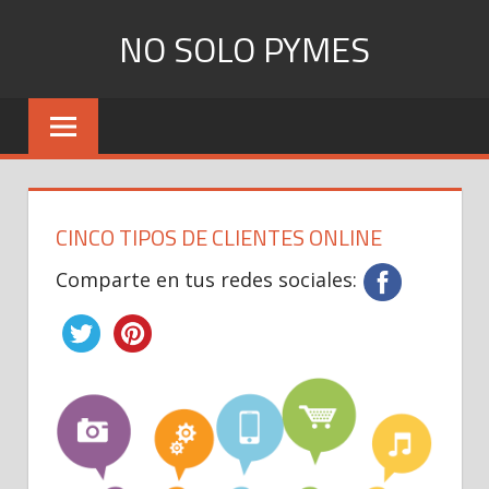
Skip
NO SOLO PYMES
to
content
Todo
lo
que
una
Pyme
CINCO TIPOS DE CLIENTES ONLINE
necesita
saber
Comparte en tus redes sociales: