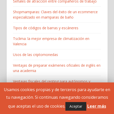
Señales de atracción entre compañeros de trabajo
Shopmamparas: Claves del éxito de un ecommerce
especializado en mamparas de baño
Tipos de códigos de barras y escáneres
Tsclima: la mejor empresa de climatización en
Valencia
Usos de las criptomonedas
Ventajas de preparar exámenes oficiales de inglés en
una academia
Ventajas fiscales del renting para autónomos y
Pymes
Usamos cookies propias y de terceros para ayudarte en
tu navegación. Si continuas navegando consideramos
WeAreUO: tienda online de regalos personalizados y
originales
que aceptas el uso de cookies.
Leer más
Aceptar