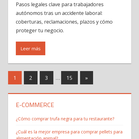
Pasos legales clave para trabajadores
autónomos tras un accidente laboral:
coberturas, reclamaciones, plazos y cómo
proteger tu negocio.
Leer más
1
2
3
…
15
Next
»
Navegación
Posts
de
E-COMMERCE
entradas
¿Cómo comprar trufa negra para tu restaurante?
¿Cuál es la mejor empresa para comprar pellets para
alimentación animal?