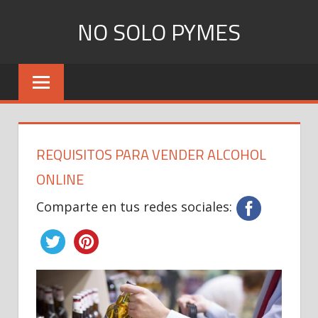
Skip
NO SOLO PYMES
to
content
Todo
lo
que
una
Pyme
REQUISITOS PARA VENDER ALCOHOL
necesita
saber
ONLINE
Comparte en tus redes sociales: