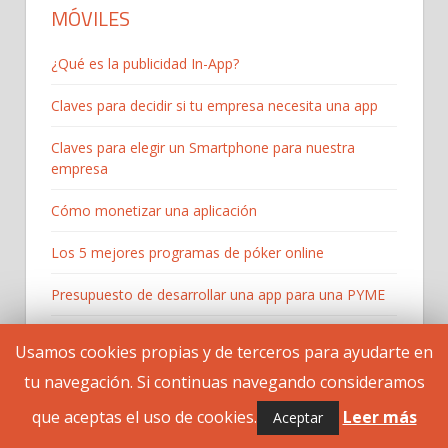
MÓVILES
¿Qué es la publicidad In-App?
Claves para decidir si tu empresa necesita una app
Claves para elegir un Smartphone para nuestra
empresa
Cómo monetizar una aplicación
Los 5 mejores programas de póker online
Presupuesto de desarrollar una app para una PYME
Publicidad móvil frente a publicidad clásica
Usamos cookies propias y de terceros para ayudarte en
tu navegación. Si continuas navegando consideramos
que aceptas el uso de cookies.
Leer más
Aceptar