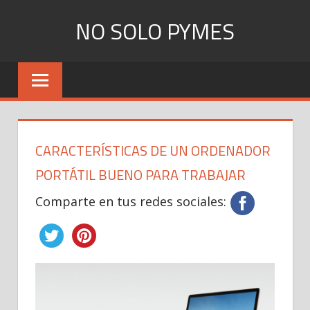
Skip
NO SOLO PYMES
to
content
Todo
lo
que
una
Pyme
CARACTERÍSTICAS DE UN ORDENADOR
necesita
saber
PORTÁTIL BUENO PARA TRABAJAR
Comparte en tus redes sociales: