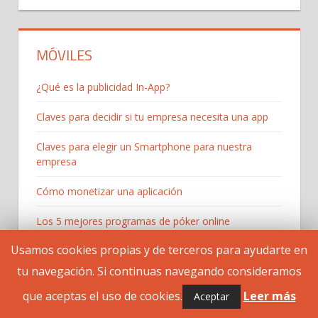
MÓVILES
¿Qué es la publicidad In-App?
Claves para decidir si tu empresa necesita una app
Claves para elegir un Smartphone para nuestra
empresa
Cómo monetizar una aplicación
Los 5 mejores programas de póker online
Usamos cookies propias y de terceros para ayudarte en
Presupuesto de desarrollar una app para una PYME
tu navegación. Si continuas navegando consideramos
Publicidad móvil frente a publicidad clásica
que aceptas el uso de cookies.
Leer más
Aceptar