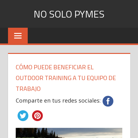
Skip
NO SOLO PYMES
to
content
Todo
lo
que
una
Pyme
CÓMO PUEDE BENEFICIAR EL
necesita
saber
OUTDOOR TRAINING A TU EQUIPO DE
TRABAJO
Comparte en tus redes sociales: