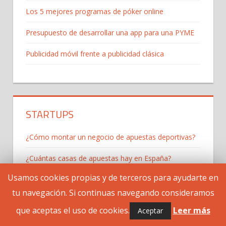
Los 5 mejores programas de póker online
Presupuesto de desarrollar una app para una PYME
Publicidad móvil frente a publicidad clásica
STARTUPS
¿Cómo montar un negocio de apuestas deportivas?
¿Cuántas casas de apuestas hay en España?
Usamos cookies propias y de terceros para ayudarte en
¿Tu pyme tiene que invertir en coaching?
tu navegación. Si continuas navegando consideramos
¿Una pyme puede competir con las grandes
que aceptas el uso de cookies.
Leer más
Aceptar
empresas?