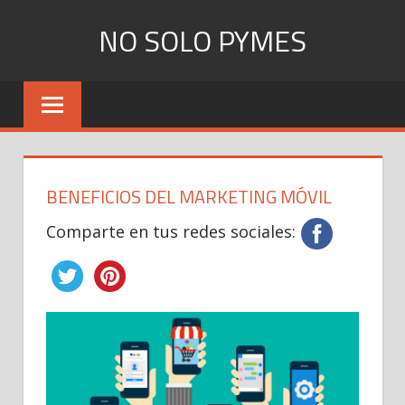
Skip
NO SOLO PYMES
to
content
Todo
lo
que
una
Pyme
BENEFICIOS DEL MARKETING MÓVIL
necesita
saber
Comparte en tus redes sociales: