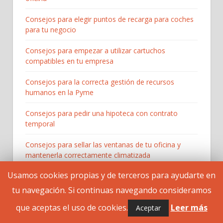
Consejos para elegir puntos de recarga para coches
para tu negocio
Consejos para empezar a utilizar cartuchos
compatibles en tu empresa
Consejos para la correcta gestión de recursos
humanos en la Pyme
Consejos para pedir una hipoteca con contrato
temporal
Consejos para sellar las ventanas de tu oficina y
mantenerla correctamente climatizada
Usamos cookies propias y de terceros para ayudarte en
Consejos y tips para la iluminación de tu negocio
tu navegación. Si continuas navegando consideramos
Cuáles son las funciones principales de los abogados
que aceptas el uso de cookies.
Leer más
Aceptar
Cualidades que un buen hosting debe de tener para