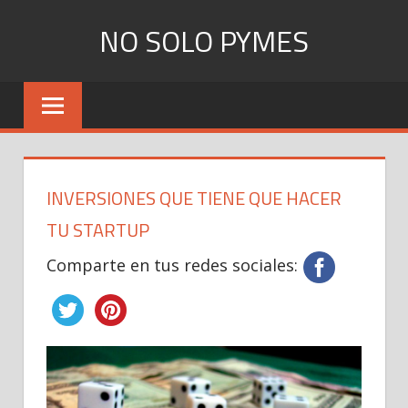
Skip
NO SOLO PYMES
to
content
Todo
lo
que
una
Pyme
INVERSIONES QUE TIENE QUE HACER
necesita
saber
TU STARTUP
Comparte en tus redes sociales: