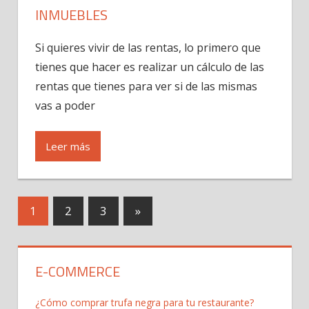
INMUEBLES
Si quieres vivir de las rentas, lo primero que
tienes que hacer es realizar un cálculo de las
rentas que tienes para ver si de las mismas
vas a poder
Leer más
1
2
3
Next
»
Navegación
Posts
de
E-COMMERCE
entradas
¿Cómo comprar trufa negra para tu restaurante?