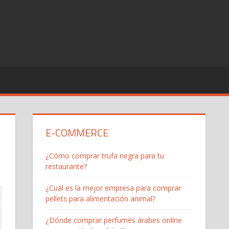
E-COMMERCE
¿Cómo comprar trufa negra para tu
restaurante?
¿Cuál es la mejor empresa para comprar
pellets para alimentación animal?
¿Dónde comprar perfumes árabes online