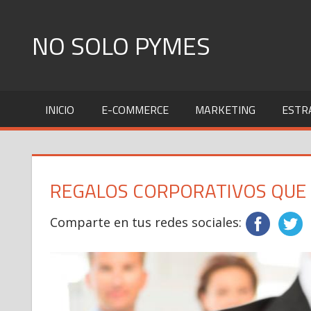
Skip
to
NO SOLO PYMES
content
Todo
lo
INICIO
E-COMMERCE
MARKETING
ESTR
que
una
Pyme
necesita
REGALOS CORPORATIVOS QUE 
saber
Comparte en tus redes sociales: