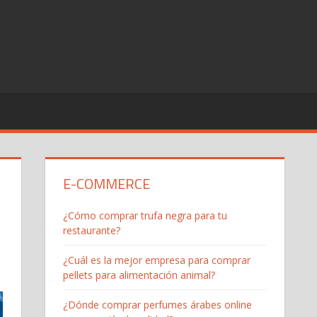
E-COMMERCE
¿Cómo comprar trufa negra para tu
restaurante?
¿Cuál es la mejor empresa para comprar
pellets para alimentación animal?
¿Dónde comprar perfumes árabes online