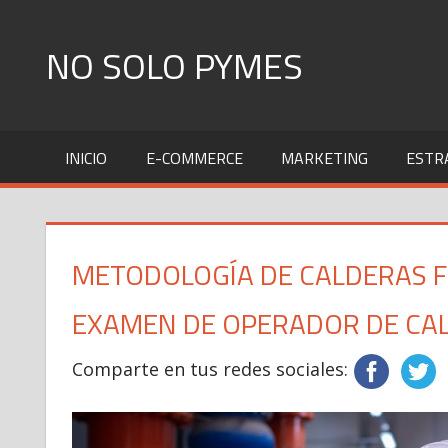
Skip
to
NO SOLO PYMES
content
Todo
lo
INICIO
E-COMMERCE
MARKETING
ESTR
que
una
Pyme
necesita
METODOLOGÍA DE CALDERAS 
saber
EXAMEN DE OPERADOR DE CA
Comparte en tus redes sociales: