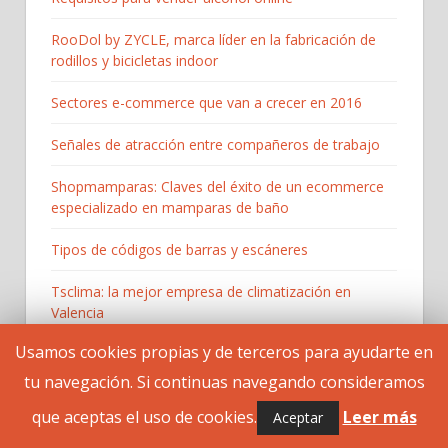
RooDol by ZYCLE, marca líder en la fabricación de
rodillos y bicicletas indoor
Sectores e-commerce que van a crecer en 2016
Señales de atracción entre compañeros de trabajo
Shopmamparas: Claves del éxito de un ecommerce
especializado en mamparas de baño
Tipos de códigos de barras y escáneres
Tsclima: la mejor empresa de climatización en
Valencia
Usamos cookies propias y de terceros para ayudarte en
Usos de las criptomonedas
tu navegación. Si continuas navegando consideramos
Ventajas de preparar exámenes oficiales de inglés en
que aceptas el uso de cookies.
Leer más
Aceptar
una academia