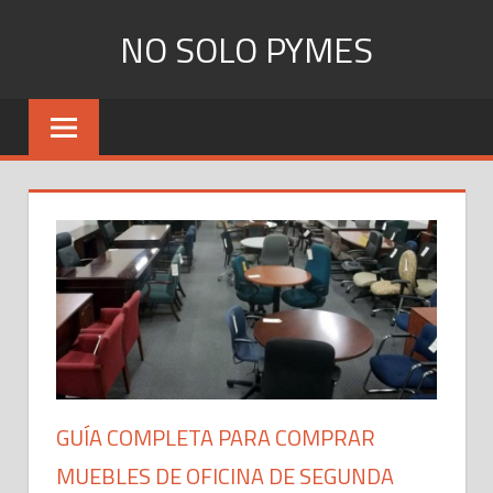
Skip
NO SOLO PYMES
to
content
Todo
lo
que
una
Pyme
necesita
saber
GUÍA COMPLETA PARA COMPRAR
MUEBLES DE OFICINA DE SEGUNDA