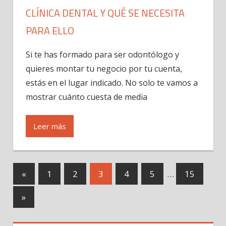
CLÍNICA DENTAL Y QUÉ SE NECESITA
PARA ELLO
Si te has formado para ser odontólogo y
quieres montar tu negocio por tu cuenta,
estás en el lugar indicado. No solo te vamos a
mostrar cuánto cuesta de media
Leer más
«
Previous
1
2
3
4
5
…
15
Navegación
Posts
Next
»
de
Posts